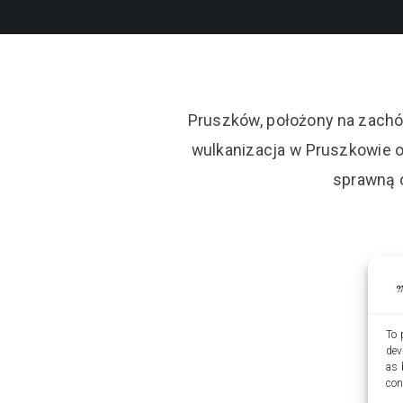
Pruszków, położony na zachód
wulkanizacja w Pruszkowie o
sprawną 
To 
dev
as 
con