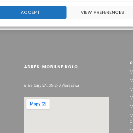
ACCEPT
VIEW PREFERENCES
O
ADRES: MOBILNE KOŁO
M
M
ul.Barbary 2A, 05-270 Warszawa
M
M
M
M
P
M