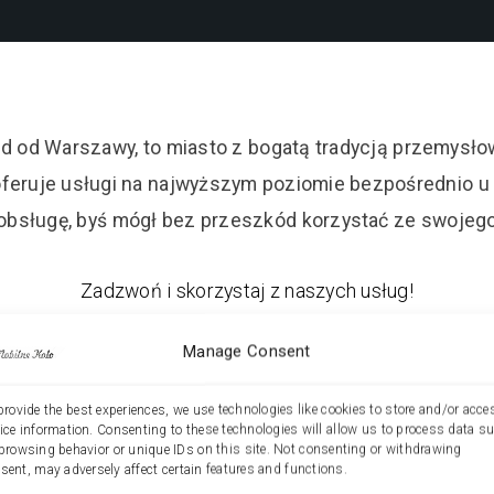
 od Warszawy, to miasto z bogatą tradycją przemysłow
feruje usługi na najwyższym poziomie bezpośrednio u 
obsługę, byś mógł bez przeszkód korzystać ze swojego
Zadzwoń i skorzystaj z naszych usług!
Manage Consent
533-870-180
provide the best experiences, we use technologies like cookies to store and/or acce
ice information. Consenting to these technologies will allow us to process data s
browsing behavior or unique IDs on this site. Not consenting or withdrawing
sent, may adversely affect certain features and functions.