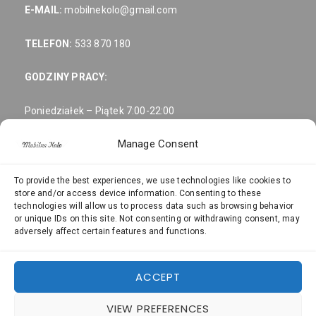
E-MAIL:
mobilnekolo@gmail.com
TELEFON:
533 870 180
GODZINY PRACY:
Poniedziałek – Piątek 7:00-22:00
Manage Consent
Sobota 8:00-19:00
Niedziela: Odpoczywamy 🙂
To provide the best experiences, we use technologies like cookies to
store and/or access device information. Consenting to these
technologies will allow us to process data such as browsing behavior
NASZE FILIE:
or unique IDs on this site. Not consenting or withdrawing consent, may
adversely affect certain features and functions.
Złota
Warszawa ul.
5 00-019
Warszawa ul. Zofii Roesler 2 01-991
ACCEPT
Warszawa ul. Krypska 13 04-082
VIEW PREFERENCES
Warszawa ul. Nocznickiego 31A 01-918