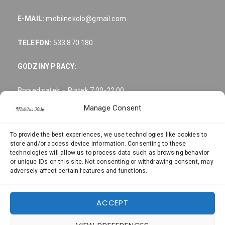
E-MAIL:
mobilnekolo@gmail.com
TELEFON:
533 870 180
GODZINY PRACY:
Poniedziałek – Piątek 7:00-22:00
Manage Consent
Sobota 8:00-19:00
To provide the best experiences, we use technologies like cookies to
Niedziela: Odpoczywamy 🙂
store and/or access device information. Consenting to these
technologies will allow us to process data such as browsing behavior
NASZE FILIE:
or unique IDs on this site. Not consenting or withdrawing consent, may
adversely affect certain features and functions.
Złota
Warszawa ul.
5 00-019
Warszawa ul. Zofii Roesler 2 01-991
ACCEPT
Warszawa ul. Krypska 13 04-082